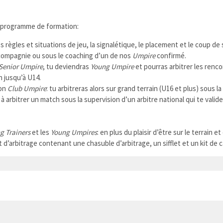
e programme de formation:
règles et situations de jeu, la signalétique, le placement et le coup de si
 compagnie ou sous le coaching d’un de nos
Umpire
confirmé.
Senior Umpire
, tu deviendras
Young Umpire
et pourras arbitrer les renco
n jusqu’à U14.
ion
Club Umpire
: tu arbitreras alors sur grand terrain (U16 et plus) sous l
 arbitrer un match sous la supervision d’un arbitre national qui te valid
g Trainers
et les
Young Umpires
: en plus du plaisir d’être sur le terrain 
 d’arbitrage contenant une chasuble d’arbitrage, un sifflet et un kit de c