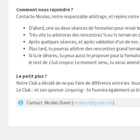
Comment nous rejoindre ?
Contacte Nicolas, notre responsable arbitrage, et rejoins notr
D’abord, une ou deux séances de formation pour revoir les 
Très vite tu arbitreras des rencontres ¼ ou ½ terrain en
Après quelques séances, et après validation d’un de nos
Plus tard, tu pourras arbitrer des rencontres grand terrai
Si tu le désires, tu peux aussi te proposer pour la format
le test de
Club Umpire
. Le moment venu, tu seras amené à
Le petit plus ?
Notre Club a décidé de ne pas faire de différence entre les
Youn
Le Club - et son sponsor
Umpiring
- te fournira également un kit
Contact: Nicolas Duret (
nicduret@gmail.com
)