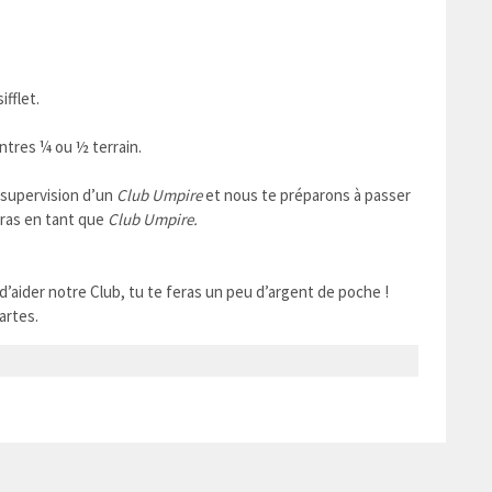
fflet.
ntres ¼ ou ½ terrain.
a supervision d’un
Club Umpire
et nous te préparons à passer
eras en tant que
Club Umpire.
et d’aider notre Club, tu te feras un peu d’argent de poche !
artes.